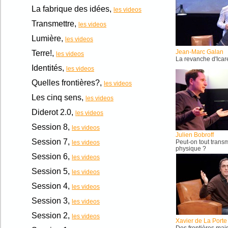
La fabrique des idées,
les videos
Transmettre,
les videos
Lumière,
les videos
Jean-Marc Galan
Terre!,
les videos
La revanche d'Icar
Identités,
les videos
Quelles frontières?,
les videos
Les cinq sens,
les videos
Diderot 2.0,
les videos
Session 8,
les videos
Julien Bobroff
Session 7,
Peut-on tout trans
les videos
physique ?
Session 6,
les videos
Session 5,
les videos
Session 4,
les videos
Session 3,
les videos
Session 2,
les videos
Xavier de La Porte