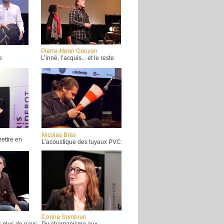
Pierre-Henri Gouyon
e
L’inné, l’acquis... et le reste
Nicolas Bras
mettre en
L’acoustique des tuyaux PVC
Corine Sombrun